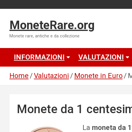
Skip
to
MoneteRare.org
content
Monete rare, antiche e da collezione
INFORMAZIONI
VALUTAZIONI
Home
Valutazioni
Monete in Euro
M
Monete da 1 centesim
La
moneta da 1