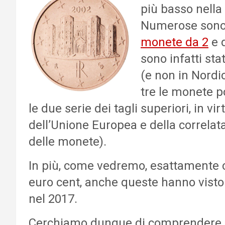
più basso nella
Numerose sono l
monete da 2
e 
sono infatti sta
(e non in Nordic
tre le monete p
le due serie dei tagli superiori, in vi
dell’Unione Europea e della correlata
delle monete).
In più, come vedremo, esattamente 
euro cent, anche queste hanno visto
nel 2017.
Cerchiamo dunque di comprendere in